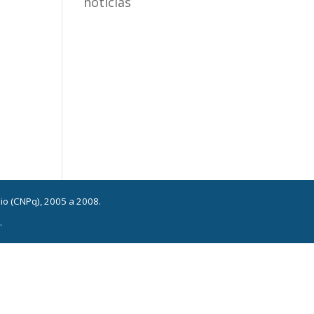
notícias
nio (CNPq), 2005 a 2008.
.