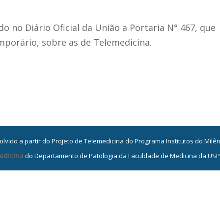
o no Diário Oficial da União a Portaria N° 467, que
mporário, sobre as de Telemedicina.
vido a partir do Projeto de Telemedicina do Programa Institutos do Milê
edicina
do Departamento de Patologia da Faculdade de Medicina da USP