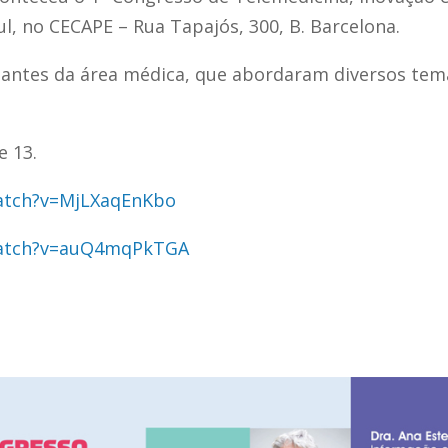
l, no CECAPE – Rua Tapajós, 300, B. Barcelona.
ntes da área médica, que abordaram diversos temas
e 13.
atch?v=MjLXaqEnKbo
watch?v=auQ4mqPkTGA